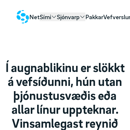
Net
Sími
Sjónvarp
Pakkar
Vefverslu
Í augnablikinu er slökkt
á vefsíðunni, hún utan
þjónustusvæðis eða
allar línur uppteknar.
Vinsamlegast reynið