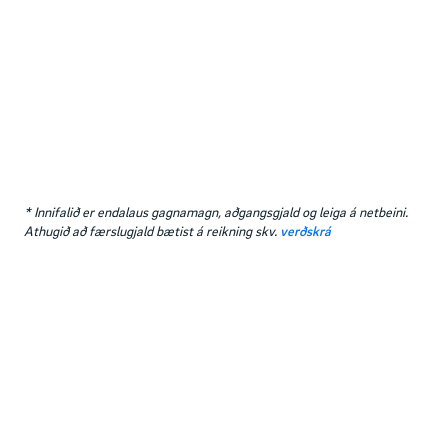
15.200
kr.
/ mán *
Setja í körfu
16.
* Innifalið er endalaus gagnamagn, aðgangsgjald og leiga á netbeini.
Athugið að færslugjald bætist á reikning skv.
verðskrá
Vissir þú að einn WiFi magnari fylgir með öllum