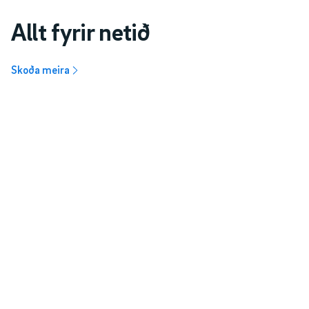
Allt fyrir netið
Nánar um Netvarann
Skoða meira