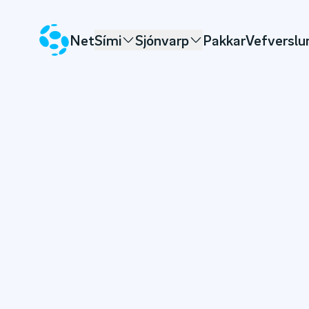
Net
Sími
Sjónvarp
Pakkar
Vefverslu