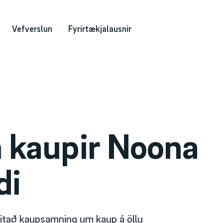
Vefverslun
Fyrirtækjalausnir
 kaupir Noona
di
ritað kaupsamning um kaup á öllu