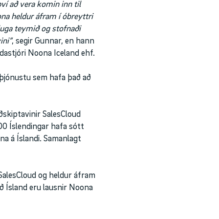
ví að vera komin inn til
 heldur áfram í óbreyttri
uga teymið og stofnaði
ini”
, segir Gunnar, en hann
stjóri Noona Iceland ehf.
 þjónustu sem hafa það að
ðskiptavinir SalesCloud
00 Íslendingar hafa sótt
na á Íslandi. Samanlagt
SalesCloud og heldur áfram
ið Ísland eru lausnir Noona