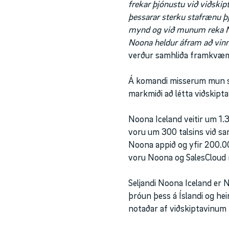
frekar þjónustu við viðskipt
þessarar sterku stafrænu 
mynd og við munum reka No
Noona heldur áfram að vinn
verður samhliða framkvæmd
Á komandi misserum mun sa
markmiði að létta viðskipt
Noona Iceland veitir um 1.3
voru um 300 talsins við sa
Noona appið og yfir 200.00
voru Noona og SalesCloud me
Seljandi Noona Iceland er
þróun þess á Íslandi og hei
notaðar af viðskiptavinum 