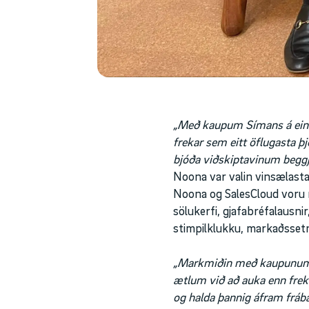
„Með kaupum Símans á einu
frekar sem eitt öflugasta 
bjóða viðskiptavinum beggja
Noona var valin vinsælasta
Noona og SalesCloud voru n
sölukerfi, gjafabréfalausnir
stimpilklukku, markaðssetni
„Markmiðin með kaupunum 
ætlum við að auka enn freka
og halda þannig áfram frábæ