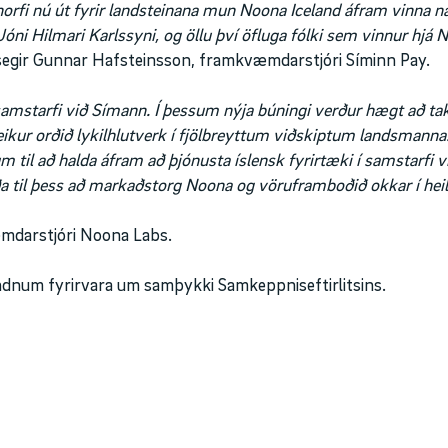
 horfi nú út fyrir landsteinana mun Noona Iceland áfram vinna
Jóni Hilmari Karlssyni, og öllu því öfluga fólki sem vinnur hjá 
 segir Gunnar Hafsteinsson, framkvæmdarstjóri Síminn Pay.
amstarfi við Símann. Í þessum nýja búningi verður hægt að tak
kur orðið lykilhlutverk í fjölbreyttum viðskiptum landsmanna
m til að halda áfram að þjónusta íslensk fyrirtæki í samstarfi 
ða til þess að markaðstorg Noona og vöruframboðið okkar í hei
mdarstjóri Noona Labs.
ndnum fyrirvara um samþykki Samkeppniseftirlitsins.