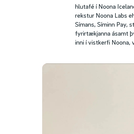
hlutafé í Noona Icela
rekstur Noona Labs eh
Símans, Síminn Pay, s
fyrirtækjanna ásamt þv
inni í vistkerfi Noona,