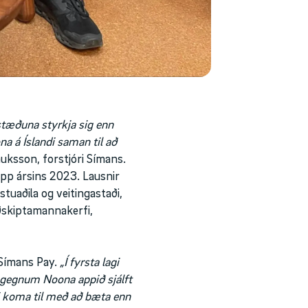
tæðuna styrkja sig enn
a á Íslandi saman til að
uksson, forstjóri Símans.
app ársins 2023. Lausnir
uaðila og veitingastaði,
viðskiptamannakerfi,
 Símans Pay.
„Í fyrsta lagi
í gegnum Noona appið sjálft
ti koma til með að bæta enn