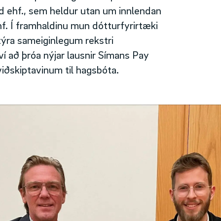
nd ehf., sem heldur utan um innlendan
f. Í framhaldinu mun dótturfyrirtæki
týra sameiginlegum rekstri
í að þróa nýjar lausnir Símans Pay
 viðskiptavinum til hagsbóta.