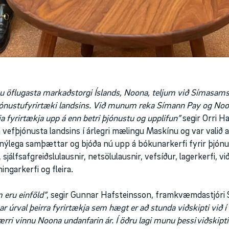
 öflugasta markaðstorgi Íslands, Noona, teljum við Símasams
þjónustufyrirtæki landsins. Við munum reka Símann Pay og Noon
 fyrirtækja upp á enn betri þjónustu og upplifun”
segir Orri Ha
 vefþjónusta landsins í árlegri mælingu Maskínu og var valið 
ýlega samþættar og bjóða nú upp á bókunarkerfi fyrir þjónust
, sjálfsafgreiðslulausnir, netsölulausnir, vefsíður, lagerkerfi, 
ngarkerfi og fleira.
eru einföld”
, segir Gunnar Hafsteinsson, framkvæmdastjóri
r úrval þeirra fyrirtækja sem hægt er að stunda viðskipti við 
rri vinnu Noona undanfarin ár. Í öðru lagi munu þessi viðskip