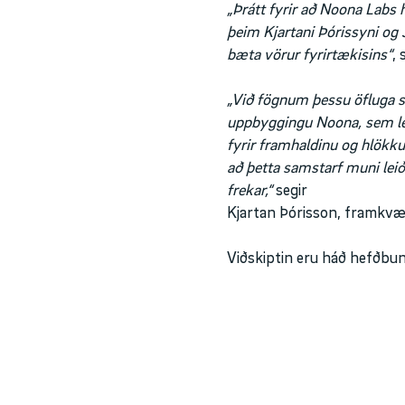
„Þrátt fyrir að Noona Labs
þeim Kjartani Þórissyni og 
bæta vörur fyrirtækisins“
,
„Við fögnum þessu öfluga s
uppbyggingu Noona, sem lei
fyrir framhaldinu og hlökku
að þetta samstarf muni lei
frekar,“
segir
Kjartan Þórisson, framkvæ
Viðskiptin eru háð hefðbu