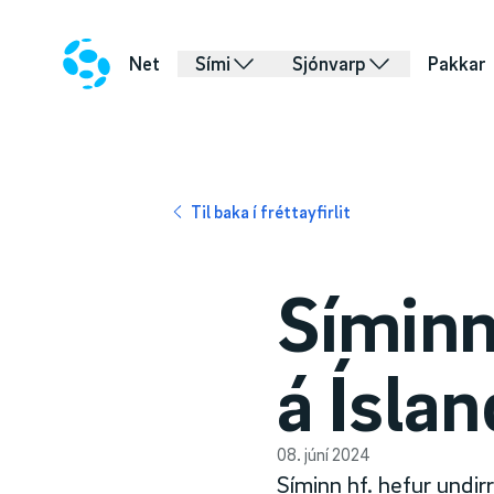
Net
Sími
Sjónvarp
Pakkar
Til baka í fréttayfirlit
Síminn
á Íslan
08. júní 2024
Síminn hf. hefur undir