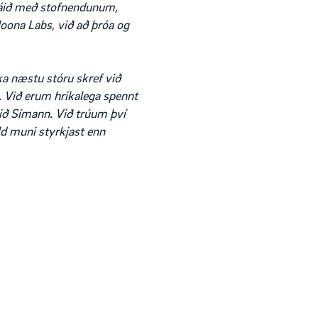
 náið með stofnendunum,
Noona Labs, við að þróa og
a næstu stóru skref við
. Við erum hrikalega spennt
við Símann. Við trúum því
ld muni styrkjast enn