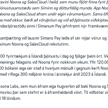
avini Noona og SalesCloud í heild, sem munu fljótt finna fyrir þ
þjónustusamstæðu sem Síminn og dótturfélög mynda. App Noona
ona og SalesCloud áfram undir eigin vörumerkjum. Sama öfl
a með okkur, bæði að vöruþróun og við að þjónusta viðskiptav
astjórastöðu sinni í Símanum Pay jafnframt nýr framkvæmda
mþætting við lausnir Símans Pay leiða af sér nýjar vörur og
avinum Noona og SalesCloud reksturinn.
00 fyrirtækjum á Íslandi þjónustu í dag og fjölgar þeim ört. Vi
meiningu félagsins við Noona fyrir nokkrum vikum. Yfir 120.0
0 bókanir eiga sér stað á hverjum mánuði í gegnum kerfi Noo
ð ríflega 300 milljónir króna í árstekjur árið 2023 á Íslandi.
 Noona Labs, sem mun áfram eiga hugverkin að baki Noona og 
msvísu þar sem stefnt er á áframhaldandi vöxt. Til viðbótar v
í 18 löndum.