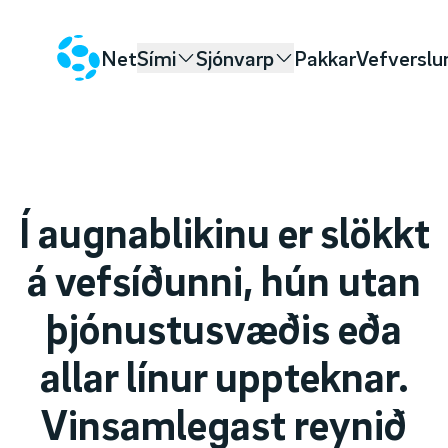
Net
Sími
Sjónvarp
Pakkar
Vefverslu
Í augnablikinu er slökkt
á vefsíðunni, hún utan
þjónustusvæðis eða
allar línur uppteknar.
Vinsamlegast reynið