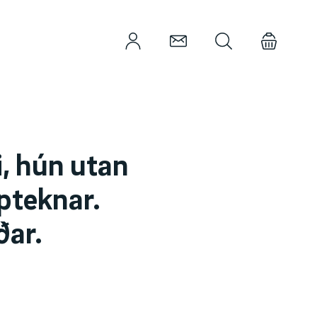
i, hún utan
pteknar.
ðar.