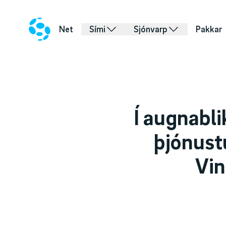
Net
Sími
Sjónvarp
Pakkar
Í augnabli
þjónust
Vin