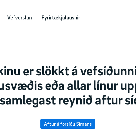
Vefverslun
Fyrirtækjalausnir
kinu er slökkt á vefsíðunn
usvæðis eða allar línur up
samlegast reynið aftur sí
Aftur á forsíðu Símans