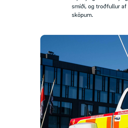
smíði, og troðfullur a
sköpum.