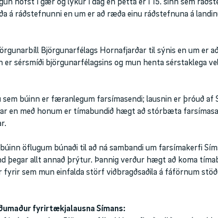
un hófst í gær og lýkur í dag en þetta er í 15. sinn sem ráðste
erða á ráðstefnunni en um er að ræða einu ráðstefnuna á landin
örgunarbíll Björgunarfélags Hornafjarðar til sýnis en um er 
n er sérsmíði björgunarfélagsins og mun henta sérstaklega vel
dinu sem búinn er færanlegum farsímasendi; lausnin er þróuð a
ðar en með honum er tímabundið hægt að stórbæta farsímasa
r.
n búinn öflugum búnaði til að ná sambandi um farsímakerfi Sí
d þegar allt annað þrýtur. Þannig verður hægt að koma tím
fyrir sem mun einfalda störf viðbragðsaðila á fáförnum stöðum
öðumaður fyrirtækjalausna Símans: