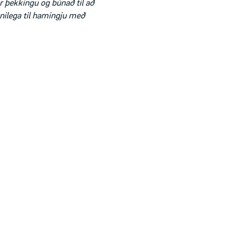
ar þekkingu og búnað til að
nnilega til hamingju með