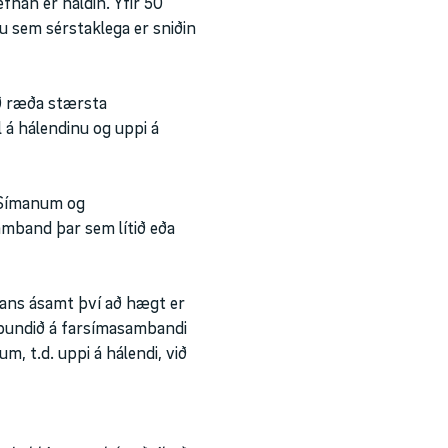
fnan er haldin. Yfir 50
u sem sérstaklega er sniðin
að ræða stærsta
 á hálendinu og uppi á
f Símanum og
mband þar sem lítið eða
mans ásamt því að hægt er
abundið á farsímasambandi
, t.d. uppi á hálendi, við