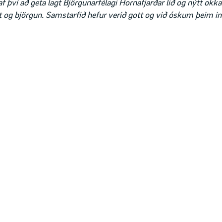
f því að geta lagt Björgunarfélagi Hornafjarðar lið og nýtt okk
leit og björgun. Samstarfið hefur verið gott og við óskum þeim i