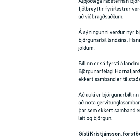
Alþjóðlega ráðstefnan Björg
fjölbreyttir fyrirlestrar v
að viðbragðsaðilum.
Á sýningunni verður nýr bj
björgunarbíl landsins. Han
jöklum.
Bíllinn er sá fyrsti á lan
Björgunarfélagi Hornafjar
ekkert samband er til staða
Að auki er björgunarbíllin
að nota gervitunglasamban
þar sem ekkert samband er 
leit og björgun.
Gísli Kristjánsson, forst