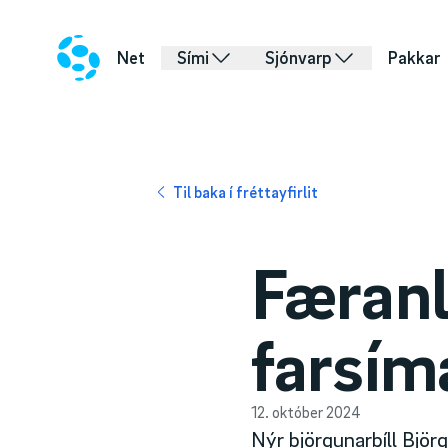
Net
Sími
Sjónvarp
Pakkar
Til baka í fréttayfirlit
Færan
farsím
12. október 2024
Nýr björgunarbíll Björ