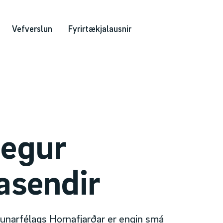
Vefverslun
Fyrirtækjalausnir
legur
asendir
gunarfélags Hornafjarðar er engin smá