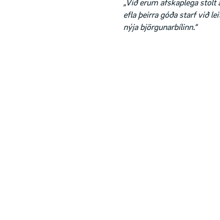
„Við erum afskaplega stolt a
efla þeirra góða starf við 
nýja björgunarbílinn.“