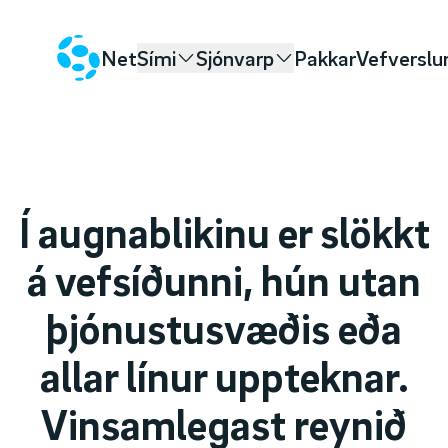
Net
Sími
Sjónvarp
Pakkar
Vefverslu
Í augnablikinu er slökkt
á vefsíðunni, hún utan
þjónustusvæðis eða
allar línur uppteknar.
Vinsamlegast reynið