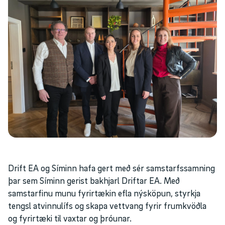
Drift EA og Síminn hafa gert með sér samstarfssamning
þar sem Síminn gerist bakhjarl Driftar EA. Með
samstarfinu munu fyrirtækin efla nýsköpun, styrkja
tengsl atvinnulífs og skapa vettvang fyrir frumkvöðla
og fyrirtæki til vaxtar og þróunar.