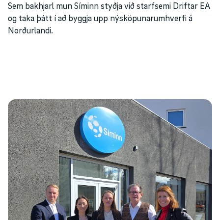
Sem bakhjarl mun Síminn styðja við starfsemi Driftar EA
og taka þátt í að byggja upp nýsköpunarumhverfi á
Norðurlandi.