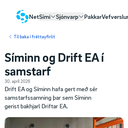
Net
Sími
Sjónvarp
Pakkar
Vefverslu
Til baka í fréttayfirlit
Síminn og Drift EA í
samstarf
30. apríl 2026
Drift EA og Síminn hafa gert með sér
samstarfssamning þar sem Síminn
gerist bakhjarl Driftar EA.