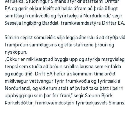
veruleika. Stuðningur Símans styrkir starfsemi Driftar
EA og gerir okkur kleift að halda áfram að þróa öflugt
samfélag frumkvöðla og fyrirtækja á Norðurlandi,“ segir
Sesselja Ingibjörg Barðdal, framkvæmdastýra Driftar EA.
Síminn segist sömuleiðis vilja leggja áherslu á að styðja við
framþróun samfélagsins og efla stafræna þróun og
nýsköpun.
„Okkur er mikilvægt að byggja upp og styrkja margvísleg
tengsl sem stuðla að þróun snjallra lausna sem einfalda
og auðga lífið. Drift EA hefur á skömmum tíma orðið
mikilvægur vettvangur fyrir frumkvöðla og fyrirtæki á
Norðurlandi, og við erum stolt af því að taka þátt í þeirri
uppbyggingu sem þar fer fram,“ segir Sæunn Björk
Þorkelsdóttir, framkvæmdastjóri fyrirtækjasviðs Símans.