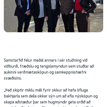
Samstarfið felur meðal annars í sér stuðning við
viðburði, fræðslu og tengslamyndun sem stuðlar að
aukinni verðmætasköpun og samkeppnishæfni
svæðisins.
„Það skiptir miklu máli fyrir okkur að hafa öfluga
bakhjarla sem deila okkar sýn um að efla nýsköpun og
skapa aðstæður þar sem hugmyndir geta orðið að