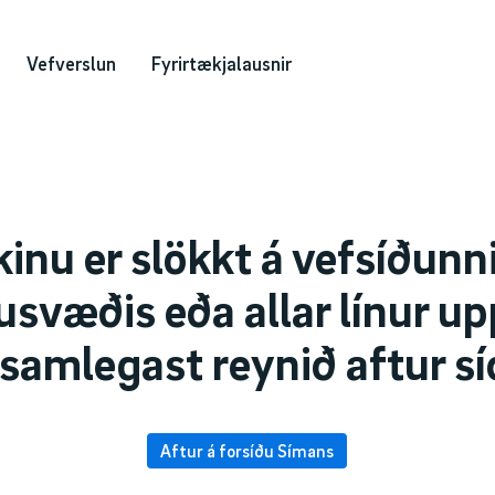
Vefverslun
Fyrirtækjalausnir
kinu er slökkt á vefsíðunn
usvæðis eða allar línur up
samlegast reynið aftur sí
Aftur á forsíðu Símans