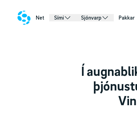
Net
Sími
Sjónvarp
Pakkar
Í augnabli
þjónust
Vin