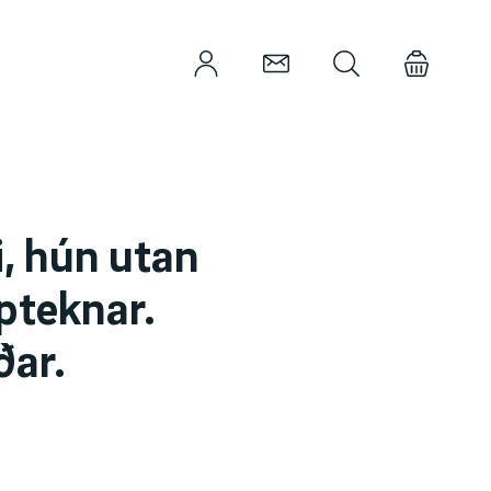
i, hún utan
pteknar.
ðar.