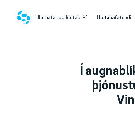
Hluthafar og hlutabréf
Hlutahafafundir
Í augnabli
þjónust
Vin