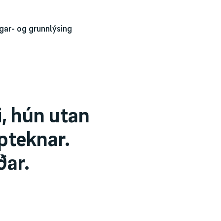
gar- og grunnlýsing
i, hún utan
pteknar.
ðar.