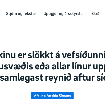
Stjórn og rekstur
Uppgjör og ársskýrslur
Skránin
kinu er slökkt á vefsíðunn
usvæðis eða allar línur up
samlegast reynið aftur sí
Aftur á forsíðu Símans