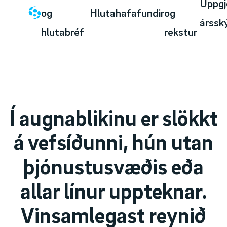
Uppgj
og
Hlutahafafundir
og
árssk
hlutabréf
rekstur
Í augnablikinu er slökkt
á vefsíðunni, hún utan
þjónustusvæðis eða
allar línur uppteknar.
Vinsamlegast reynið